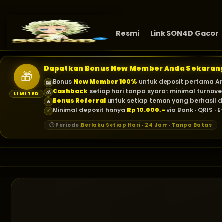
Skip
to
content
Resmi
Link SON4D Gacor
Dapatkan Bonus New Member Anda Sekaran
🎁
Bonus
New Member 100%
untuk deposit pertama An
🎰
Cashback
setiap hari tanpa syarat minimal turnove
💰
LIMITED
Bonus Referral
untuk setiap teman yang berhasil d
🔥
Minimal deposit hanya
Rp 10.000,-
via Bank · QRIS · 
⚡
🕐 Periode:
Berlaku Setiap Hari · 24 Jam · Tanpa Batas