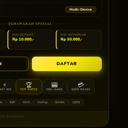
Multi-Device
PENAWARAN SPESIAL
MIN. DEPOSIT
MIN. WITHDRAW
Rp 10.000,-
Rp 50.000,-
N
DAFTAR
⚡
🏆
🎰
💳
AST WD
TOP RATED
500+ GAME
QRIS READY
CA
BRI
OVO
GoPay
DANA
QRIS
GHTS RESERVED