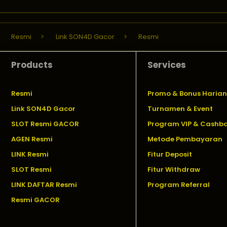
Layer Popup Close
Resmi
>
Link SON4D Gacor
>
Resmi
Footer Navigation
Products
Services
Resmi
Promo & Bonus Haria
Link SON4D Gacor
Turnamen & Event
SLOT Resmi GACOR
Program VIP & Cashb
AGEN Resmi
Metode Pembayaran
LINK Resmi
Fitur Deposit
SLOT Resmi
Fitur Withdraw
LINK DAFTAR Resmi
Program Referral
Resmi GACOR