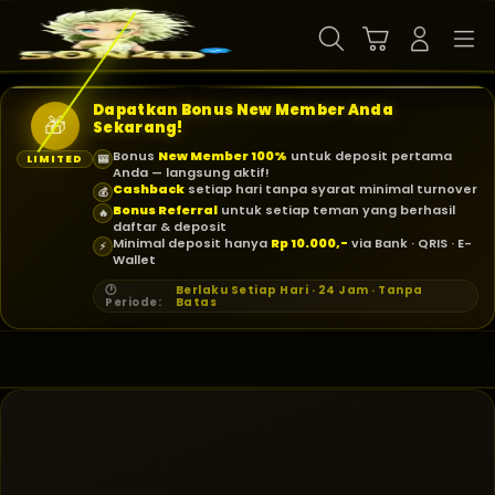
Skip
to
Cari
Troli
Login
Navigation
content
Dapatkan Bonus New Member Anda
🎁
Sekarang!
Bonus
New Member 100%
untuk deposit pertama
LIMITED
🎰
Anda — langsung aktif!
Cashback
setiap hari tanpa syarat minimal turnover
💰
Bonus Referral
untuk setiap teman yang berhasil
🔥
daftar & deposit
Minimal deposit hanya
Rp 10.000,-
via Bank · QRIS · E-
⚡
Wallet
🕐
Berlaku Setiap Hari · 24 Jam · Tanpa
Periode:
Batas