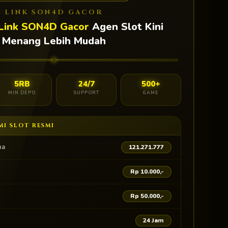
LINK SON4D GACOR
Link SON4D Gacor
Agen Slot Kini
Menang Lebih Mudah
5RB
24/7
500+
MIN DEPO
SUPPORT
GAME
MI SLOT RESMI
na
121.271.777
Rp 10.000,-
Rp 50.000,-
24 Jam