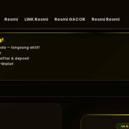
Resmi
LINK Resmi
Resmi GACOR
Resmi Resmi
g!
da — langsung aktif!
r
aftar & deposit
E-Wallet
AG