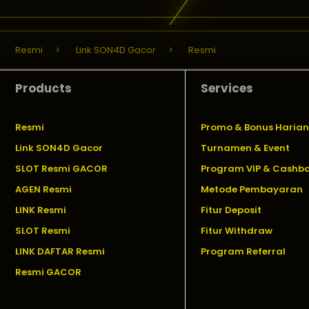
Layer Popup Close
Resmi
>
Link SON4D Gacor
>
Resmi
Footer Navigation
Products
Services
Resmi
Promo & Bonus Haria
Link SON4D Gacor
Turnamen & Event
SLOT Resmi GACOR
Program VIP & Cashb
AGEN Resmi
Metode Pembayaran
LINK Resmi
Fitur Deposit
SLOT Resmi
Fitur Withdraw
LINK DAFTAR Resmi
Program Referral
Resmi GACOR