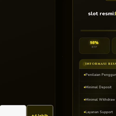
slot resmi:
98%
RTP
INFORMASI RES
Penilaian Penggu
Minimal Deposit
Minimal Withdraw
Layanan Support
+4 lebih