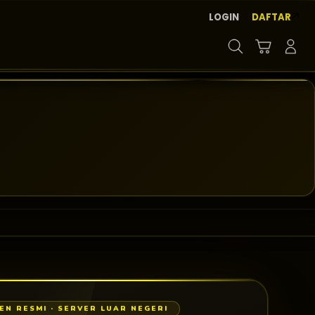
LOGIN
DAFTAR
Cari
Troli
Login/Sign-Up
Cari
EN RESMI · SERVER LUAR NEGERI