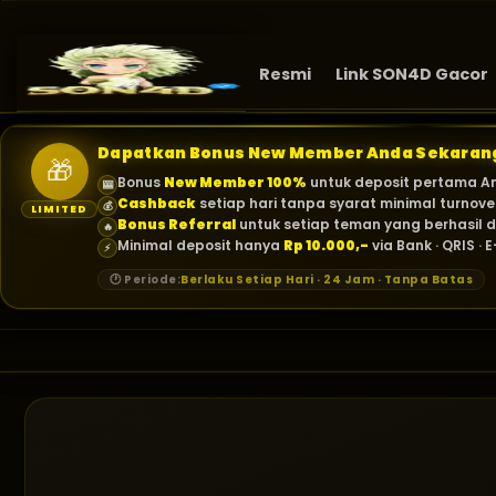
Skip
to
content
Resmi
Link SON4D Gacor
Dapatkan Bonus New Member Anda Sekaran
🎁
Bonus
New Member 100%
untuk deposit pertama An
🎰
Cashback
setiap hari tanpa syarat minimal turnove
💰
LIMITED
Bonus Referral
untuk setiap teman yang berhasil d
🔥
Minimal deposit hanya
Rp 10.000,-
via Bank · QRIS · 
⚡
🕐 Periode:
Berlaku Setiap Hari · 24 Jam · Tanpa Batas