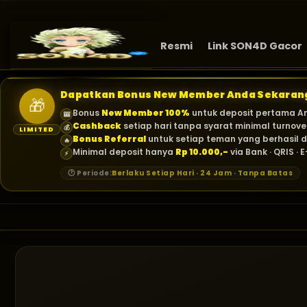
Skip
to
content
Resmi
Link SON4D Gacor
Dapatkan Bonus New Member Anda Sekaran
🎁
Bonus
New Member 100%
untuk deposit pertama An
🎰
Cashback
setiap hari tanpa syarat minimal turnove
💰
LIMITED
Bonus Referral
untuk setiap teman yang berhasil d
🔥
Minimal deposit hanya
Rp 10.000,-
via Bank · QRIS · 
⚡
🕐 Periode:
Berlaku Setiap Hari · 24 Jam · Tanpa Batas