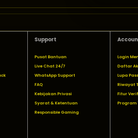
Support
Accoun
n
Pusat Bantuan
Login Me
Live Chat 24/7
Daftar A
ack
WhatsApp Support
Lupa Pas
FAQ
Riwayat 
Kebijakan Privasi
Fitur Veri
Syarat & Ketentuan
Program 
Responsible Gaming