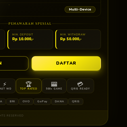
Multi-Device
PENAWARAN SPESIAL
MIN. DEPOSIT
MIN. WITHDRAW
Rp 10.000,-
Rp 50.000,-
N
DAFTAR
⚡
🏆
🎰
💳
AST WD
TOP RATED
500+ GAME
QRIS READY
CA
BRI
OVO
GoPay
DANA
QRIS
GHTS RESERVED